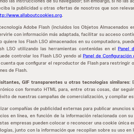
ndo las instrucciones de su navegador; sin embargo, si no las 
reciba la publicidad u otras ofertas de nosotros que son relev
tp://www.allaboutcookies.org
.
 tecnología Adobe Flash (incluidos los Objetos Almacenados e
rvirle con información más adaptada, facilitar su acceso contin
 no quiere los Flash LSO almacenados en su computadora, puede
sh LSO utilizando las herramientas contenidas en el
Panel 
uede controlar los Flash LSO yendo al
Panel de Configuración
 cuenta que configurar el reproductor de Flash para restringir 
ones de Flash.
isitantes, GIF transparentes u
otras tecnologías similares
: 
rónico con formato HTML para, entre otras cosas, dar seguimi
éxito de nuestras campañas de comercialización, y compilar est
lizar compañías de publicidad externas para publicar anuncios 
icios en línea, en función de la información relacionada con su
, estas empresas pueden colocar o reconocer una cookie única e
ogías, junto con la información que recopilan sobre su uso en 