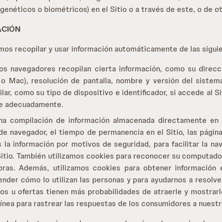
genéticos o biométricos) en el Sitio o a través de este, o de 
ACIÓN
os recopilar y usar información automáticamente de las siguie
los navegadores recopilan cierta información, como su dire
 Mac), resolución de pantalla, nombre y versión del sistema 
ar, como su tipo de dispositivo e identificador, si accede al S
one adecuadamente.
na compilación de información almacenada directamente en 
de navegador, el tiempo de permanencia en el Sitio, las página
 la información por motivos de seguridad, para facilitar la n
l Sitio. También utilizamos cookies para reconocer su computadora
ras. Además, utilizamos cookies para obtener información es
ender cómo lo utilizan las personas y para ayudarnos a resolv
os u ofertas tienen más probabilidades de atraerle y mostrarl
línea para rastrear las respuestas de los consumidores a nuest