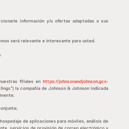
ionarle información y/u ofertas adaptadas a sus
mos será relevante e interesante para usted.
.
nuestras filiales en
https://johnsonandjohnson.gcs-
Filings”) la compañía de Johnson & Johnson indicada
amente;
onjunta;
ospedaje de aplicaciones para móviles, análisis de
ente, servicios de provisión de correo electrónico y