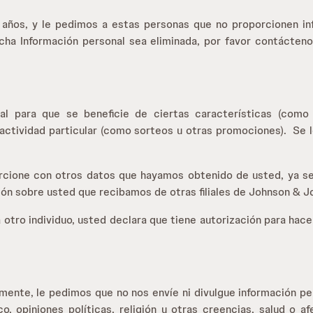
 años, y le pedimos a estas personas que no proporcionen info
icha Información personal sea eliminada, por favor contácten
al para que se beneficie de ciertas características (como 
actividad particular (como sorteos u otras promociones). Se 
ione con otros datos que hayamos obtenido de usted, ya sea en
n sobre usted que recibamos de otras filiales de Johnson & J
a otro individuo, usted declara que tiene autorización para hac
amente, le pedimos que no nos envíe ni divulgue información pers
co, opiniones políticas, religión u otras creencias, salud o a