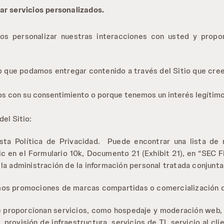
ar servicios personalizados.
 personalizar nuestras interacciones con usted y proporc
que podamos entregar contenido a través del Sitio que cree
s con su consentimiento o porque tenemos un interés legítimo
el Sitio:
esta Política de Privacidad. Puede encontrar una lista de 
ic en el Formulario 10k, Documento 21 (Exhibit 21), en “SEC 
la administración de la información personal tratada conjunt
mos promociones de marcas compartidas o comercialización c
 proporcionan servicios, como hospedaje y moderación web, h
rovisión de infraestructura, servicios de TI, servicio al cli